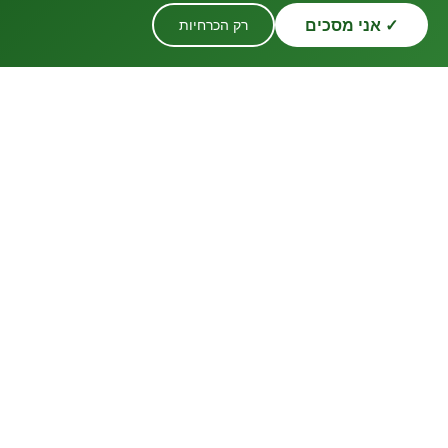
✓ אני מסכים
רק הכרחיות
נפלאות המלח
מנורות מלח רפואיות
ממכרות המלח באירופה
מאז 1999
קישורים מהירים
הספרייה המדעית
למי מתאים?