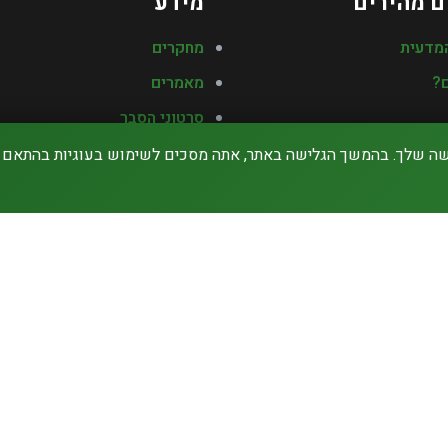
ם מהירים
מידע
מדעית
מחקרים
?
מאמרים
סרטוני הסבר
צות
מדיניות
אודותינו
צור קשר
אבחון חכם
תשלום מאובטח
ישראכרט
VISA
MasterCard
Apple Pay
Pay
e
l
g
o
o
G